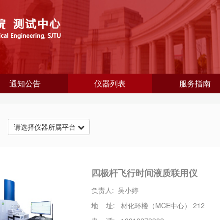
通知公告
仪器列表
服务指南
台
请选择仪器所属平台
四极杆飞行时间液质联用仪
负责人: 吴小婷
地 址: 材化环楼（MCE中心） 212