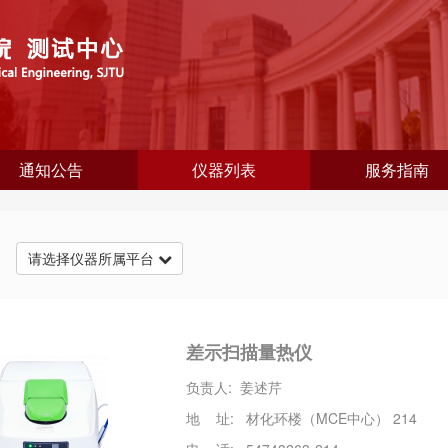
通知公告
仪器列表
服务指南
台
请选择仪器所属平台
差示扫描量热仪
负责人: 姜述芹
地 址: 材化环楼（MCE中心） 214