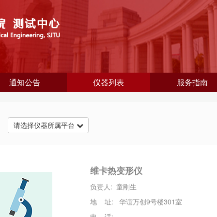
通知公告
仪器列表
服务指南
台
请选择仪器所属平台
维卡热变形仪
负责人: 童刚生
地 址: 华谊万创9号楼301室
电 话: --