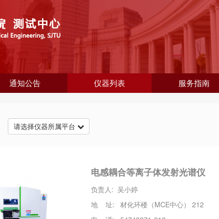
通知公告
仪器列表
服务指南
台
请选择仪器所属平台
电感耦合等离子体发射光谱仪
负责人: 吴小婷
地 址: 材化环楼（MCE中心） 212